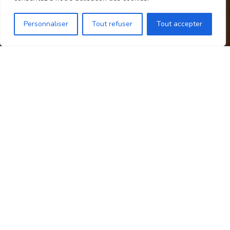
Épicerie berrichonne en ligne, saveurs du
terroir, direct producteur depuis le Berry.
Personnaliser
Tout refuser
Tout accepter
NAVIGATION
Accueil
Boutique
Notre Histoire
On parle de nous
Recettes
Nos Magasins
Contact
Blog & Recettes