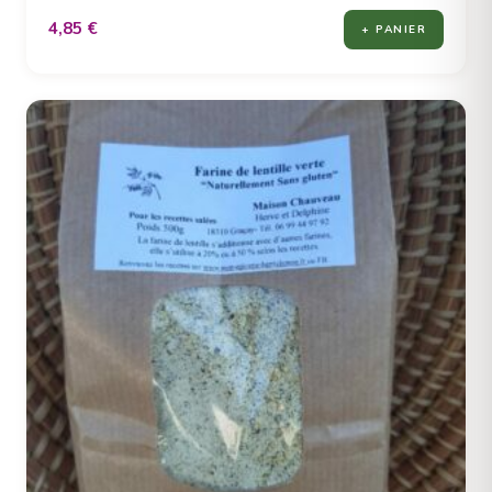
4,85
€
+ PANIER