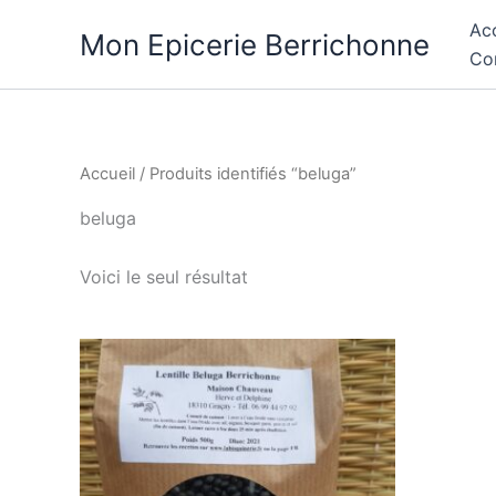
Aller
Acc
Mon Epicerie Berrichonne
au
Co
contenu
Accueil
/ Produits identifiés “beluga”
beluga
Voici le seul résultat